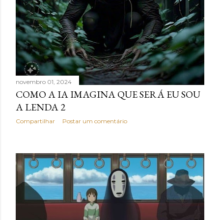
g
e
n
s
novembro 01, 2024
COMO A IA IMAGINA QUE SERÁ EU SOU
A LENDA 2
Compartilhar
Postar um comentário