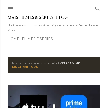
Pular para o conteúdo principal
MAIS FILMES & SÉRIES - BLOG
Novidades do mundo dos streamings e recomendações de filmes e
séries.
HOME
FILMES E SÉRIES
Mostrando postagens com o rótulo
STREAMING
P
MOSTRAR TUDO
o
s
t
a