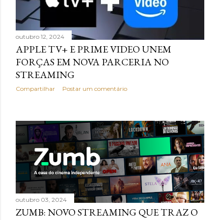
g
e
outubro 12, 2024
n
APPLE TV+ E PRIME VIDEO UNEM
FORÇAS EM NOVA PARCERIA NO
s
STREAMING
Compartilhar
Postar um comentário
outubro 03, 2024
ZUMB: NOVO STREAMING QUE TRAZ O