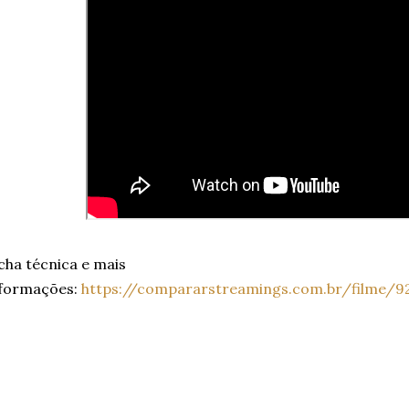
cha técnica e mais
nformações:
https://compararstreamings.com.br/filme/