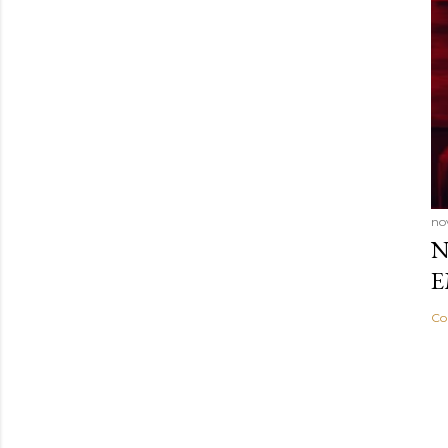
no
N
E
Co