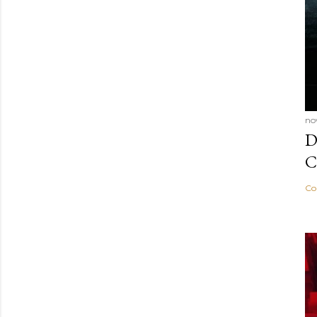
no
D
C
Co