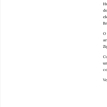
Hu
de
el
Br
O 
ar
Zi
Co
um
co
Ve