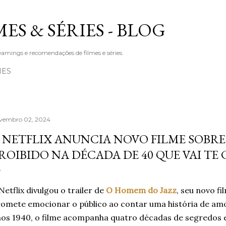
Pular para o conteúdo principal
ES & SÉRIES - BLOG
amings e recomendações de filmes e séries.
IES
vembro 02, 2024
 NETFLIX ANUNCIA NOVO FILME SOBR
ROIBIDO NA DÉCADA DE 40 QUE VAI TE
Netflix divulgou o trailer de
O Homem do Jazz
, seu novo f
omete emocionar o público ao contar uma história de am
os 1940, o filme acompanha quatro décadas de segredos e