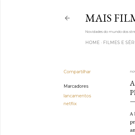
MAIS FILM
Novidades do mundo dos stre
HOME
FILMES E SÉR
Compartilhar
no
A
Marcadores
P
lancamentos
netflix
A 
pr
an